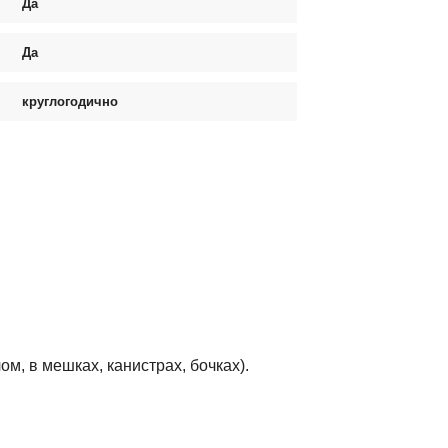
Да
Да
круглогодично
м, в мешках, канистрах, бочках).