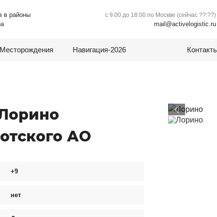
в в районы
с 9:00 до 18:00 по Москве (сейчас
??:??
)
mail@activelogistic.ru
ра
Месторождения
Навигация-2026
Контакт
 Лорино
котского АО
+9
нет