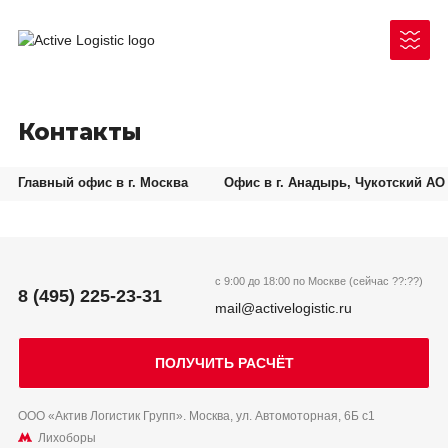
Контакты
Главный офис в г. Москва
Офис в г. Анадырь, Чукотский АО
Чукотский АО
Республика Саха (Якутия)
Как отправить груз
с 9:00 до 18:00 по Москве (сейчас
??:??
)
8 (495) 225-23-31
Ненецкий АО
mail@activelogistic.ru
Документы для отправки/получения
Камчатский край
Законодательные акты
ПОЛУЧИТЬ РАСЧЁТ
Таймыр (Красноярский край)
Архангельская область
ООО «Актив Логистик Групп». Москва, ул. Автомоторная, 6Б с1
Лихоборы