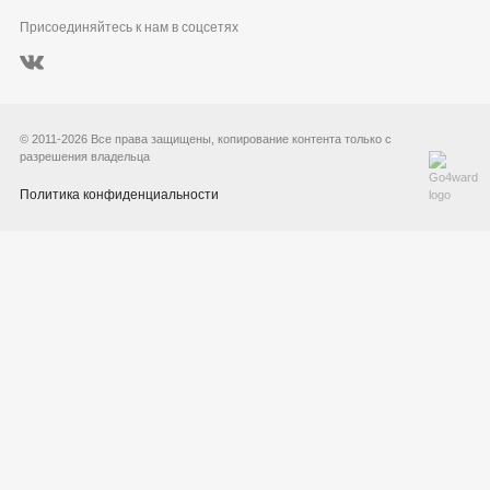
Магаданская область
Присоединяйтесь к нам в соцсетях
О нас
Красноярский край
Вакансии
Ямало-Ненецкий АО
Реквизиты
© 2011-2026 Все права защищены, копирование контента только с
разрешения владельца
Политика конфиденциальности