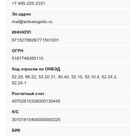
Магаданская область
+7 495-225-2331
О нас
Красноярский край
Эл.адрес
mail@activelogistic.ru
Вакансии
Ямало-Ненецкий АО
ИНН/КПП
Реквизиты
9715279928/771501001
ОГРН
5167746265110
Код отрасли по ОКВЭД
52.29, 66.22, 53.20.31, 50.40, 52.10, 52.10.4, 52.24.2,
52.24.1
Расчетный счет
40702810338000130445
К/С
30101810400000000225
БИК