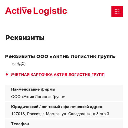
Реквизиты
Реквизиты ООО «Актив Логистик Групп»
Чукотский АО
(с НДС)
Республика Саха (Якутия)
УЧЕТНАЯ КАРТОЧКА АКТИВ ЛОГИСТИК ГРУПП
Как отправить груз
Ненецкий АО
Документы для отправки/получения
Наименование фирмы
Камчатский край
ООО «Актив Логистик Групп»
Законодательные акты
Юридический / почтовый / фактический адрес
Таймыр (Красноярский край)
127018, Россия, г. Москва, ул. Складочная, д.3 стр.3
Архангельская область
Телефон