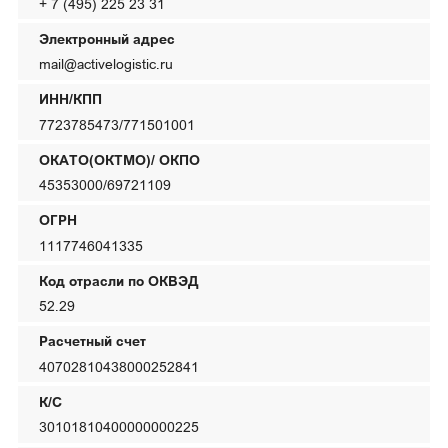
+ 7 (495) 225 23 31
Электронный адрес
mail@activelogistic.ru
ИНН/КПП
7723785473/771501001
ОКАТО(ОКТМО)/ ОКПО
45353000/69721109
ОГРН
1117746041335
Код отрасли по ОКВЭД
52.29
Расчетный счет
40702810438000252841
К/С
30101810400000000225