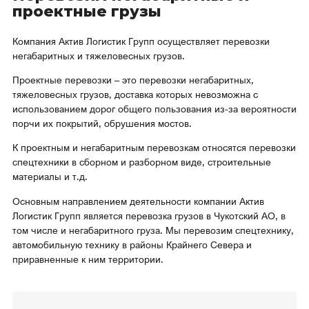
Законодательные акты
проектные грузы
Таймыр (Красноярский край)
Компания Актив Логистик Групп осуществляет перевозки
Архангельская область
негабаритных и тяжеловесных грузов.
О нас
Магаданская область
Проектные перевозки – это перевозки негабаритных,
Вакансии
тяжеловесных грузов, доставка которых невозможна с
Красноярский край
использованием дорог общего пользования из-за вероятности
Реквизиты
порчи их покрытий, обрушения мостов.
Ямало-Ненецкий АО
К проектным и негабаритным перевозкам относятся перевозки
спецтехники в сборном и разборном виде, строительные
материалы и т.д.
Основным направлением деятельности компании Актив
Логистик Групп является перевозка грузов в Чукотский АО, в
том числе и негабаритного груза. Мы перевозим спецтехнику,
автомобильную технику в районы Крайнего Севера и
приравненные к ним территории.