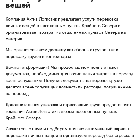
Магаданская область
вещей
О нас
Красноярский край
Компания Актив Логистик предлагает услуги перевозки
Вакансии
Ямало-Ненецкий АО
личных вещей в населенные пункты Крайнего Севера и
организовывает возврат из отдаленных пунктов Севера на
Реквизиты
материк.
Мы организовываем доставку как сборных грузов, так и
перевозку грузов в контейнерах.
Важная информация! Мы предоставляем полный пакет
документов, необходимых для возмещения затрат на переезд
военнослужащим. Получив документы на перевозку уже
десятки военнослужащих возместили расходы, потраченные
на переезд.
Дополнительная упаковка и страхование груза предоставляет
компания Актив Логистик в любых населенных пунктах
Крайнего Севера.
Свяжитесь с нами и подберем для вас оптимальный вариант
перевозки личных вещей и организуем переезд без стресса и