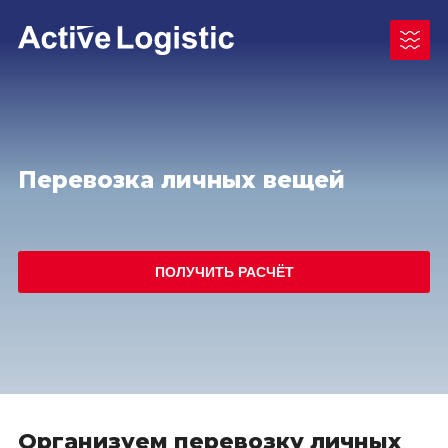
Перевозка личных вещей
Чукотский АО
Республика Саха (Якутия)
Как отправить груз
ПОЛУЧИТЬ РАСЧЁТ
Ненецкий АО
Документы для отправки/получения
Камчатский край
Законодательные акты
Таймыр (Красноярский край)
Архангельская область
Организуем перевозку личных