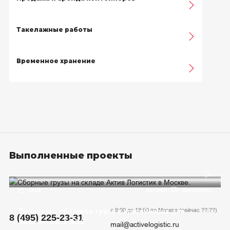
Такелажные работы
Временное хранение
Выполненные проекты
2019
Москва
Билибино
с 9:00 до 18:00 по Москве (сейчас
??:??
)
Перевозка сборного груза в контейнерах для
8 (495) 225-23-31
Билибинской АЭС
mail@activelogistic.ru