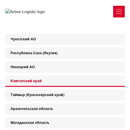
Чукотский АО
Республика Саха (Якутия)
Ненецкий АО
Камчатский край
Чукотский АО
Таймыр (Красноярский край)
Республика Саха (Якутия)
Архангельская область
Как отправить груз
Ненецкий АО
Документы для отправки/получения
Магаданская область
Камчатский край