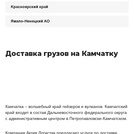
Законодательные акты
Красноярский край
Таймыр (Красноярский край)
Ямало-Ненецкий АО
Архангельская область
О нас
Магаданская область
Вакансии
Красноярский край
Реквизиты
Доставка грузов на Камчатку
Ямало-Ненецкий АО
Камчатка – волшебный край гейзеров и вулканов. Камчатский
край входит в состав Дальневосточного федерального округа
с административным центром в Петропавловске-Камчатском.
Компания Актив Логистик предлагает услуги по доставке