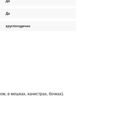
Да
Да
круглогодично
м, в мешках, канистрах, бочках).