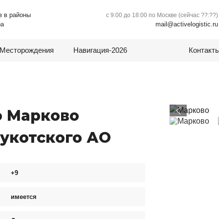
в в районы
с 9:00 до 18:00 по Москве (сейчас
??:??
)
mail@activelogistic.ru
ра
Месторождения
Навигация-2026
Контакт
о Марково
укотского АО
+9
имеется