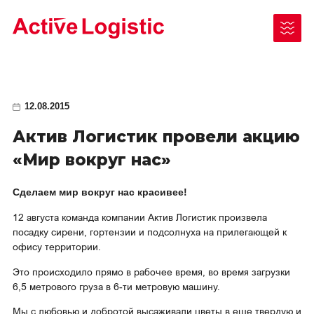
12.08.2015
Чукотский АО
Актив Логистик провели акцию
Республика Саха (Якутия)
Как отправить груз
«Мир вокруг нас»
Ненецкий АО
Документы для отправки/получения
Сделаем мир вокруг нас красивее!
Камчатский край
Законодательные акты
12 августа команда компании Актив Логистик произвела
Таймыр (Красноярский край)
посадку сирени, гортензии и подсолнуха на прилегающей к
офису территории.
Архангельская область
Это происходило прямо в рабочее время, во время загрузки
Магаданская область
6,5 метрового груза в 6-ти метровую машину.
О нас
Красноярский край
Мы с любовью и добротой высаживали цветы в еще твердую и