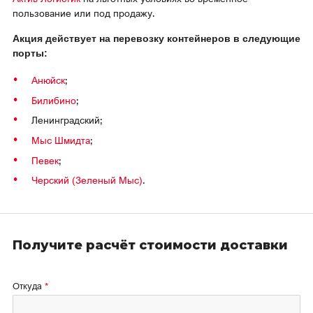
Магаданская область
пользование или под продажу.
О нас
Красноярский край
Акция действует на перевозку контейнеров в следующие
порты:
Вакансии
Ямало-Ненецкий АО
Анюйск
;
Реквизиты
Билибино
;
Ленинградский;
Мыс Шмидта
;
Певек
;
Черский (Зеленый Мыс)
.
Получите расчёт стоимости доставки
Откуда