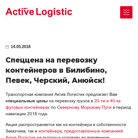
14.05.2018
Спеццена на перевозку
Чукотский АО
контейнеров в Билибино,
Республика Саха (Якутия)
Певек, Черский, Анюйск!
Как отправить груз
Ненецкий АО
Транспортная компания Актив Логистик предлагает Вам
Документы для отправки/получения
на перевозку грузов в
20-ти и 40-ка
специальные цены
Камчатский край
футовых контейнерах
Законодательные акты
по
Северному Морскому Пути
в период
навигации 2018 года.
Таймыр (Красноярский край)
Акция распространяется как на контейнера в собственности
Архангельская область
Заказчика, так и
контейнера, предоставленные компанией
Актив Логистик
на льготных условиях во временное