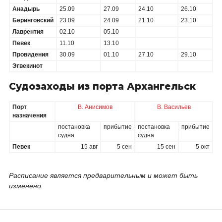
Магаданская область
Анадырь
25.09
27.09
24.10
26.10
О нас
Красноярский край
Беринговский
23.09
24.09
21.10
23.10
Лаврентия
02.10
05.10
Вакансии
Ямало-Ненецкий АО
Певек
11.10
13.10
Провидения
30.09
01.10
27.10
29.10
Реквизиты
Эгвекинот
Судозаходы из порта Архангельск
Порт
В. Анисимов
В. Васильев
назначения
постановка
прибытие
постановка
прибытие
судна
судна
Певек
15 авг
5 сен
15 сен
5 окт
Расписание является предварительным и может быть
изменено.