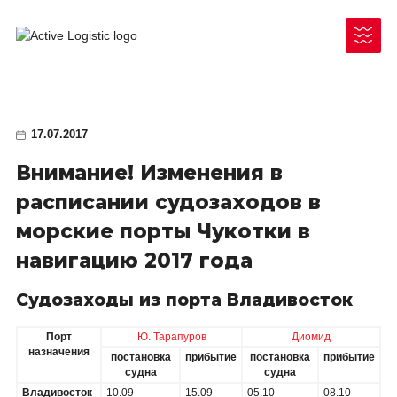
17.07.2017
Внимание! Изменения в
Чукотский АО
расписании судозаходов в
морские порты Чукотки в
Республика Саха (Якутия)
Как отправить груз
навигацию 2017 года
Ненецкий АО
Документы для отправки/получения
Камчатский край
Судозаходы из порта Владивосток
Законодательные акты
Таймыр (Красноярский край)
Порт
Ю. Тарапуров
Диомид
назначения
постановка
прибытие
постановка
прибытие
Архангельская область
судна
судна
Владивосток
10.09
15.09
05.10
08.10