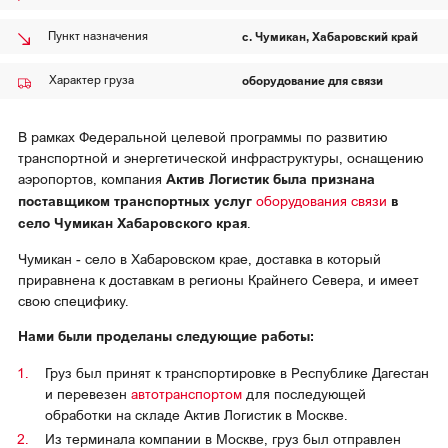
Магаданская область
с. Чумикан, Хабаровский край
Пункт назначения
О нас
Красноярский край
Вакансии
Ямало-Ненецкий АО
оборудование для связи
Характер груза
Реквизиты
В рамках Федеральной целевой программы по развитию
транспортной и энергетической инфраструктуры, оснащению
аэропортов, компания
Актив Логистик была признана
поставщиком транспортных услуг
оборудования связи
в
село Чумикан Хабаровского края
.
Чумикан - село в Хабаровском крае, доставка в который
приравнена к доставкам в регионы Крайнего Севера, и имеет
свою специфику.
Нами были проделаны следующие работы:
Груз был принят к транспортировке в Республике Дагестан
и перевезен
автотранспортом
для последующей
обработки на складе Актив Логистик в Москве.
Из терминала компании в Москве, груз был отправлен