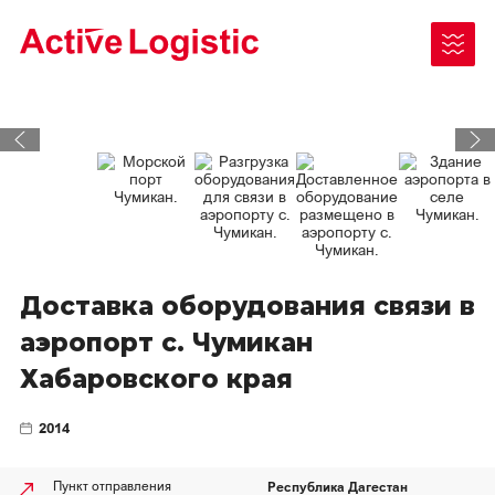
Чукотский АО
Республика Саха (Якутия)
Как отправить груз
Доставка оборудования связи в
Ненецкий АО
аэропорт с. Чумикан
Документы для отправки/получения
Камчатский край
Хабаровского края
Законодательные акты
Таймыр (Красноярский край)
2014
Архангельская область
Республика Дагестан
Пункт отправления