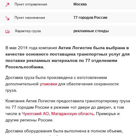
Магаданская область
Пункт отправления
Москва
О нас
Красноярский край
Пункт назначения
77 городов России
Вакансии
Ямало-Ненецкий АО
Характер груза
рекламные стенды
Реквизиты
В мае 2014 года компания
Актив Логистик была выбрана в
качестве основного поставщика транспортных услуг для
поставки рекламных материалов по 77 отделениям
.
Россельхозбанка
Доставка груза была произведена с изготовлением
дополнительной
упаковки
для обеспечения сохранности
груза.
Компания Актив Логистик предоставила транспортировку груза
по 77 городам России в режиме «от двери до двери», в том
числе в
Чукотский АО
,
Магаданскую область
, Приморье и
другие регионы России.
Доставка оборудования была выполнена в полном объеме,