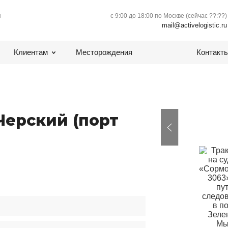
ы
с 9:00 до 18:00 по Москве (сейчас
??:??
)
mail@activelogistic.ru
Клиентам
Месторождения
Контакт
Черский (порт