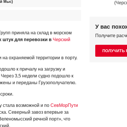
ый Мыс)
У вас похо
Групп приняла на склад в морском
Получите расч
х штук для перевозки в
Черский
ПОЛУЧИТЬ 
 на охраняемой территории в порту.
дошло к причалу на загрузку и
Через 3,5 недели судно подошло к
ужены и переданы Грузополучателю.
 сроки.
ду стала возможной и по
СевМорПути
ска. Северный завоз впервые за
Зеленомысский речной порт», что
рский.