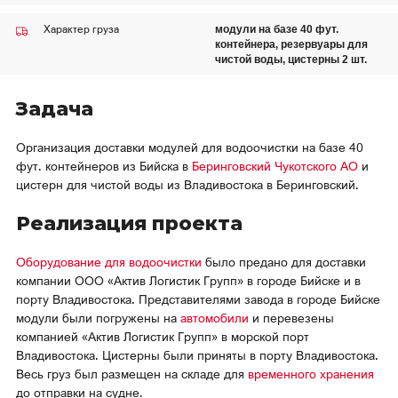
Магаданская область
Характер груза
модули на базе 40 фут.
О нас
Красноярский край
контейнера, резервуары для
чистой воды, цистерны 2 шт.
Вакансии
Ямало-Ненецкий АО
Реквизиты
Задача
Организация доставки модулей для водоочистки на базе 40
фут. контейнеров из Бийска в
Беринговский
Чукотского АО
и
цистерн для чистой воды из Владивостока в Беринговский.
Реализация проекта
Оборудование для водоочистки
было предано для доставки
компании ООО «Актив Логистик Групп» в городе Бийске и в
порту Владивостока. Представителями завода в городе Бийске
модули были погружены на
автомобили
и перевезены
компанией «Актив Логистик Групп» в морской порт
Владивостока. Цистерны были приняты в порту Владивостока.
Весь груз был размещен на складе для
временного хранения
до отправки на судне.