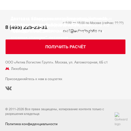
2026
Нижний Бестях
Усть-Куйга | Нижний Бестях
2026
Москва
Песчанка, мыс Наглёйнын
2025
Москва
Билибино
2025
Балашиха
Билибино
Доставка буровых и контейнеров из Нижнего
Доставка оборудования и блок-модулей на Мыс
Доставка электротехнического оборудования
Доставка оборудования для хранения
с 9:00 до 18:00 по Москве (сейчас
??:??
)
Бестяха до Усть-Куйги и обратно
Наглёйнын и месторождение Песчанка
для нужд Филиала АО "КОНЦЕРН
радиоактивных отходов для нужд Филиала АО
8 (495) 225-23-31
mail@activelogistic.ru
Чукотского АО зимником
РОСЭНЕРГОАТОМ"
"КОНЦЕРН РОСЭНЕРГОАТОМ" "Билибинская
атомная станция" летником
ПОЛУЧИТЬ РАСЧЁТ
ООО «Актив Логистик Групп». Москва, ул. Автомоторная, 6Б с1
Лихоборы
Присоединяйтесь к нам в соцсетях
© 2011-2026 Все права защищены, копирование контента только с
разрешения владельца
Политика конфиденциальности