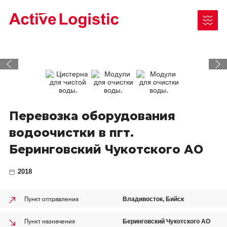
Чукотский АО
Перевозка оборудования
Республика Саха (Якутия)
водоочистки в пгт.
Как отправить груз
Беринговский Чукотского АО
Ненецкий АО
Документы для отправки/получения
Камчатский край
2018
Законодательные акты
Таймыр (Красноярский край)
Пункт отправления
Владивосток, Бийск
Архангельская область
Пункт назначения
Беринговский Чукотского АО