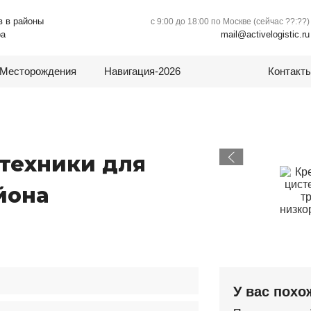
в в районы
с 9:00 до 18:00 по Москве (сейчас
??:??
)
mail@activelogistic.ru
ра
Месторождения
Навигация-2026
Контакт
техники для
йона
У вас похо