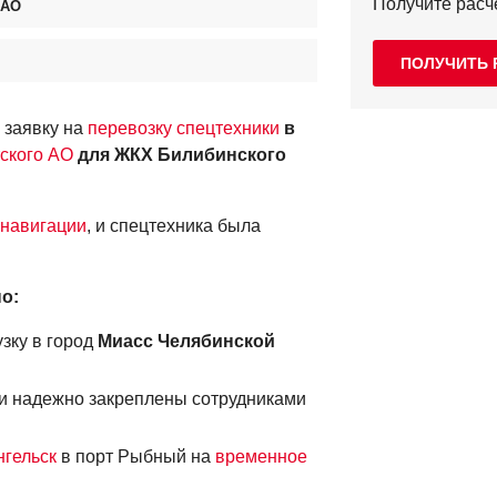
Получите расч
 АО
ПОЛУЧИТЬ 
 заявку на
перевозку спецтехники
в
ского АО
для ЖКХ Билибинского
 навигации
, и спецтехника была
но:
зку в город
Миасс Челябинской
и надежно закреплены сотрудниками
нгельск
в порт Рыбный на
временное