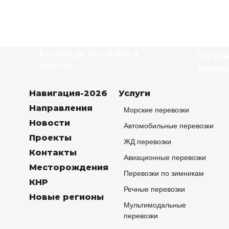
Бестях
Достав
Доставка буровых и
блок-м
контейнеров из Нижнего
Наглёй
Бестяха до Усть-Куйги и
Песчанк
обратно
зимник
Навигация-2026
Услуги
Направления
Морские перевозки
Новости
Автомобильные перевозки
Проекты
ЖД перевозки
Контакты
Авиационные перевозки
Месторождения
Перевозки по зимникам
КНР
Речные перевозки
Новые регионы
Мультимодальные
перевозки