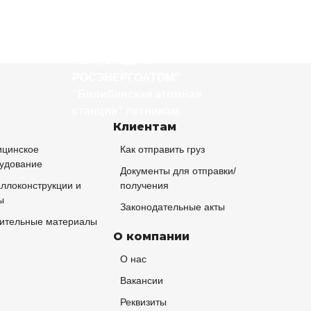
Доставка оборудования для
хранения радиоактивных
отходов для нужд Филиала
АО "КОНЦЕРН
РОСЭНЕРГОАТОМ"
"Билибинская атомная
станция" летником
Клиентам
цинское
Как отправить груз
удование
Документы для отправки/
ллоконструкции и
получения
ы
Законодательные акты
ительные материалы
О компании
О нас
Вакансии
Реквизиты