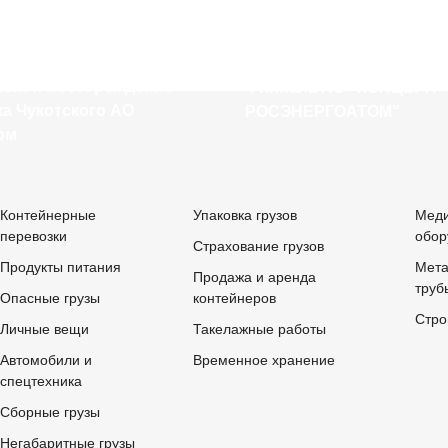
Доставка
ка оборудования и
электротехнического
одулей на Мыс
оборудования для нужд
нын и месторождение
Филиала АО "КОНЦЕРН
а Чукотского АО
РОСЭНЕРГОАТОМ"
ом
Контейнерные
Упаковка грузов
Меди
перевозки
обор
Страхование грузов
Продукты питания
Мета
Продажа и аренда
труб
Опасные грузы
контейнеров
Стро
Личные вещи
Такелажные работы
Автомобили и
Временное хранение
спецтехника
Сборные грузы
Негабаритные грузы