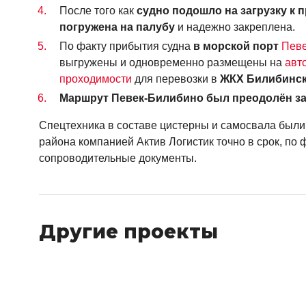
После того как
судно подошло на загрузку к 
погружена на палубу
и надежно закреплена.
По факту прибытия судна
в морской порт
Пев
выгружены и одновременно размещены на
авт
проходимости
для перевозки в
ЖКХ Билибинск
Маршрут Певек-Билибино был преодолён за
Спецтехника в составе цистерны и самосвала был
района компанией Актив Логистик точно в срок, по
сопроводительные документы.
Другие проекты
2026
2026
Нижний Бестях
Усть-Куйга | Нижний
Москва