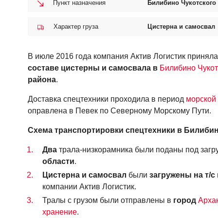
Пункт назначения
Билибино Чукотского
Характер груза
Цистерна и самосвал
В июле 2016 года компания Актив Логистик приняла
составе цистерны и самосвала в
Билибино
Чукот
района
.
Доставка спецтехники проходила в период
морской
оправлена в Певек по Северному Морскому Пути.
Схема транспортировки спецтехники в Билиби
Два
трала-низкорамника были поданы под загру
области
.
Цистерна и самосвал
были
загружены на т/с
компании Актив Логистик.
Тралы с грузом были отправлены в
город
Арха
хранение
.