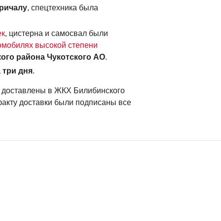
причалу
, спецтехника была
ек
, цистерна и самосвал были
омобилях высокой степени
ого района Чукотского АО
.
 три дня
.
и доставлены в ЖКХ Билибинского
 факту доставки были подписаны все
2025
Москва
Песчанка, мыс Наглёйнын